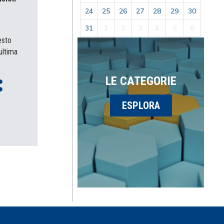
24
25
26
27
28
29
30
31
1
2
3
4
5
6
esto
ultima
LE CATEGORIE
ESPLORA