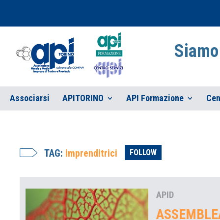
Siamo 
Associarsi
APITORINO
API Formazione
Cen
TAG:
imprenditrici
FOLLOW
APID
ASSEMBLEA