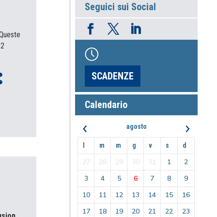
Seguici sui Social
 Queste
 2
SCADENZE
Calendario
‹
›
agosto
l
m
m
g
v
s
d
27
28
29
30
31
1
2
3
4
5
6
7
8
9
10
11
12
13
14
15
16
17
18
19
20
21
22
23
usion