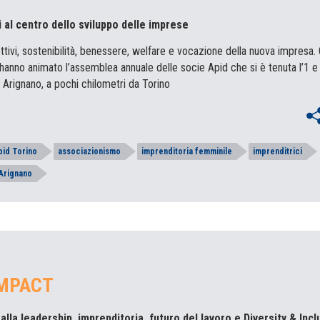
 al centro dello sviluppo delle imprese
ttivi, sostenibilità, benessere, welfare e vocazione della nuova impresa.
hanno animato l’assemblea annuale delle socie Apid che si è tenuta l’1 e
 Arignano, a pochi chilometri da Torino
id Torino
associazionismo
imprenditoria femminile
imprenditrici
Arignano
MPACT
 alla leadership, imprenditoria, futuro del lavoro e Diversity & Incl