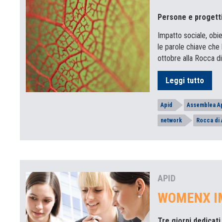
Persone e progetti
Impatto sociale, obie
le parole chiave che 
ottobre alla Rocca di
Leggi tutto
Apid
Assemblea Ap
network
Rocca di 
APID
WOMENX I
Tre giorni dedicati