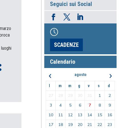
Seguici sui Social
 marzo
iproca
SCADENZE
 luoghi
Calendario
‹
›
agosto
l
m
m
g
v
s
d
27
28
29
30
31
1
2
3
4
5
6
7
8
9
10
11
12
13
14
15
16
17
18
19
20
21
22
23