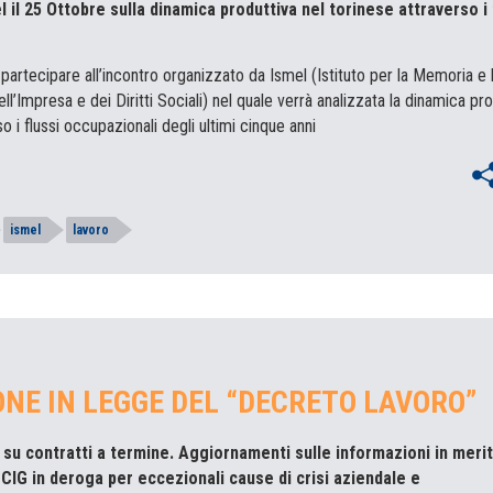
l il 25 Ottobre sulla dinamica produttiva nel torinese attraverso i 
a partecipare all’incontro organizzato da Ismel (Istituto per la Memoria e 
ll’Impresa e dei Diritti Sociali) nel quale verrà analizzata la dinamica pr
o i flussi occupazionali degli ultimi cinque anni
ismel
lavoro
NE IN LEGGE DEL “DECRETO LAVORO”
 su contratti a termine. Aggiornamenti sulle informazioni in merit
 CIG in deroga per eccezionali cause di crisi aziendale e