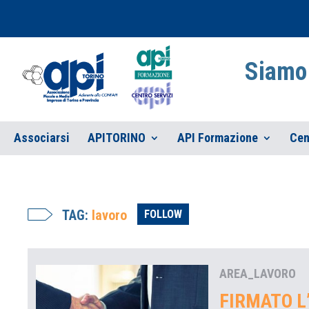
Siamo 
Associarsi
APITORINO
API Formazione
Cen
TAG:
lavoro
FOLLOW
AREA_LAVORO
FIRMATO L