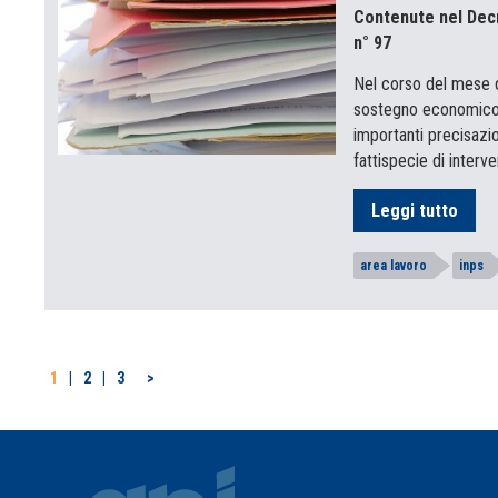
Contenute nel Decr
n° 97
Nel corso del mese d
sostegno economico e
importanti precisazio
fattispecie di interv
Leggi tutto
area lavoro
inps
PAGINAZIONE
1
2
3
>
DEGLI
ARTICOLI