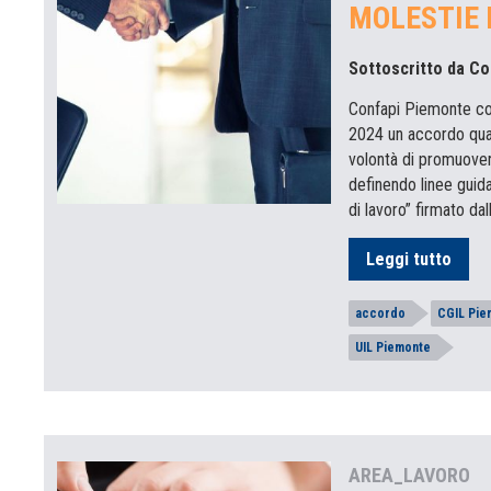
MOLESTIE 
Sottoscritto da C
Confapi Piemonte co
2024 un accordo quad
volontà di promuovere
definendo linee guida
di lavoro” firmato dal
Leggi tutto
accordo
CGIL Pie
UIL Piemonte
AREA_LAVORO