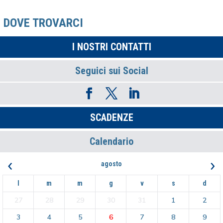
DOVE TROVARCI
I NOSTRI CONTATTI
Seguici sui Social
SCADENZE
Calendario
‹
›
agosto
l
m
m
g
v
s
d
27
28
29
30
31
1
2
3
4
5
6
7
8
9