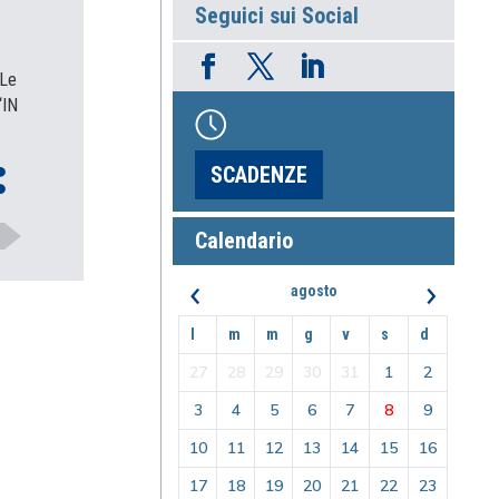
Seguici sui Social
 Le
“IN
SCADENZE
Calendario
‹
›
agosto
l
m
m
g
v
s
d
27
28
29
30
31
1
2
3
4
5
6
7
8
9
10
11
12
13
14
15
16
17
18
19
20
21
22
23