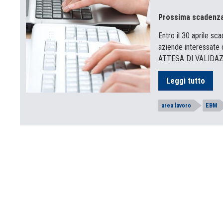
Prossima scadenza 
Entro il 30 aprile sca
aziende interessate d
ATTESA DI VALIDAZ
Leggi tutto
area lavoro
EBM