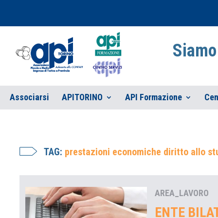
Siamo 
Associarsi
APITORINO
API Formazione
Cen
TAG:
prestazioni economiche diritto allo st
AREA_LAVORO
ENTE BILA