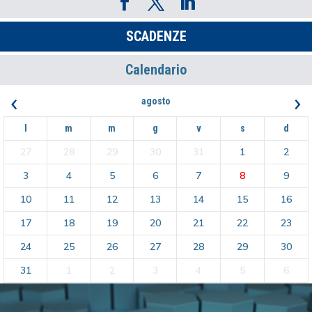
SCADENZE
Calendario
‹
›
agosto
l
m
m
g
v
s
d
27
28
29
30
31
1
2
3
4
5
6
7
8
9
10
11
12
13
14
15
16
17
18
19
20
21
22
23
24
25
26
27
28
29
30
31
1
2
3
4
5
6