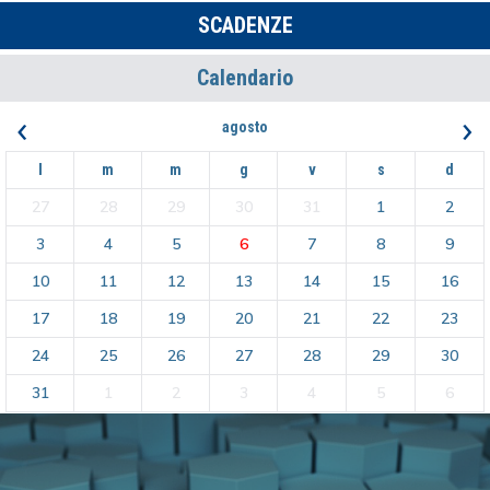
SCADENZE
Calendario
‹
›
agosto
l
m
m
g
v
s
d
27
28
29
30
31
1
2
3
4
5
6
7
8
9
10
11
12
13
14
15
16
17
18
19
20
21
22
23
24
25
26
27
28
29
30
31
1
2
3
4
5
6