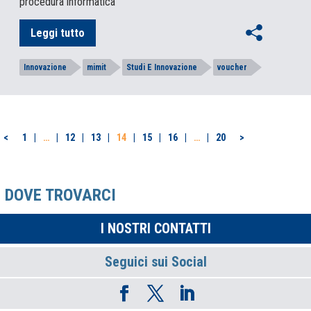
procedura informatica
Leggi tutto
Innovazione
mimit
Studi E Innovazione
voucher
PAGINAZIONE
<
1
…
12
13
14
15
16
…
20
>
DEGLI
ARTICOLI
DOVE TROVARCI
I NOSTRI CONTATTI
Seguici sui Social