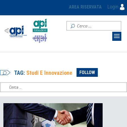
Login
AREA RISERVATA
TAG:
Studi E Innovazione
FOLLOW