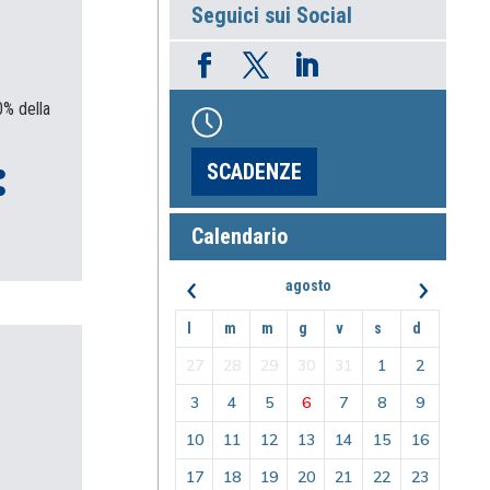
Seguici sui Social
0% della
SCADENZE
Calendario
‹
›
agosto
l
m
m
g
v
s
d
27
28
29
30
31
1
2
3
4
5
6
7
8
9
10
11
12
13
14
15
16
17
18
19
20
21
22
23