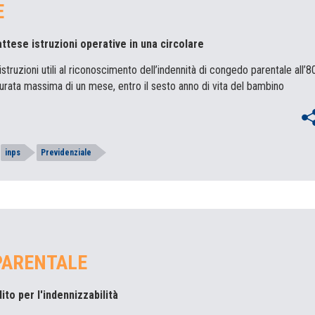
E
attese istruzioni operative in una circolare
 istruzioni utili al riconoscimento dell’indennità di congedo parentale all’8
durata massima di un mese, entro il sesto anno di vita del bambino
inps
Previdenziale
PARENTALE
ddito per l'indennizzabilità