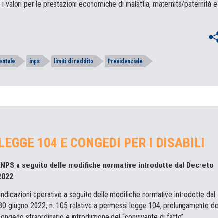
i valori per le prestazioni economiche di malattia, maternità/paternità e
entale
inps
limiti di reddito
Previdenziale
EGGE 104 E CONGEDI PER I DISABILI
l'INPS a seguito delle modifiche normative introdotte dal Decreto
2022
e indicazioni operative a seguito delle modifiche normative introdotte dal
30 giugno 2022, n. 105 relative a permessi legge 104, prolungamento de
ongedo straordinario e introduzione del “convivente di fatto”