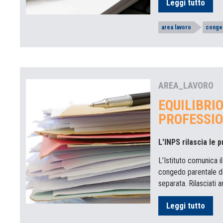
Leggi tutto
area lavoro
conge
AREA_LAVORO
EQUILIBRIO
PROFESSI
L'INPS rilascia le 
L’Istituto comunica i
congedo parentale dei 
separata. Rilasciati
Leggi tutto