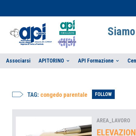
Siamo 
Associarsi
APITORINO
API Formazione
Cen
TAG:
congedo parentale
FOLLOW
AREA_LAVORO
ELEVAZION