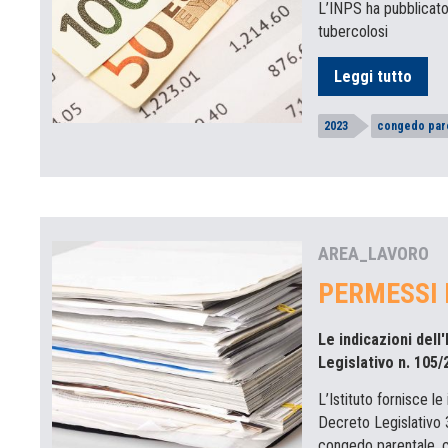
L’INPS ha pubblicato 
tubercolosi
Leggi tutto
2023
congedo par
AREA_LAVORO
PERMESSI L
Le indicazioni del
Legislativo n. 105/
L’Istituto fornisce l
Decreto Legislativo 
congedo parentale, c