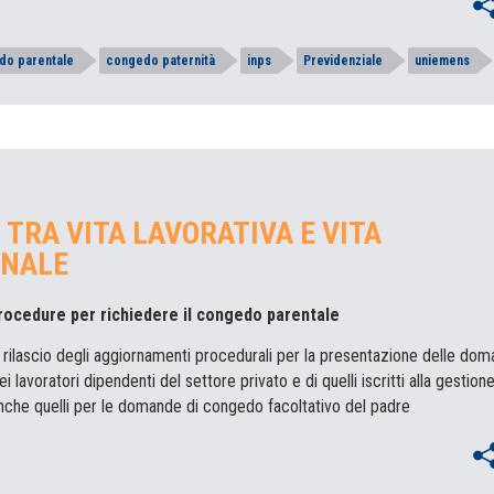
do parentale
congedo paternità
inps
Previdenziale
uniemens
 TRA VITA LAVORATIVA E VITA
ONALE
procedure per richiedere il congedo parentale
l rilascio degli aggiornamenti procedurali per la presentazione delle dom
lavoratori dipendenti del settore privato e di quelli iscritti alla gestion
 anche quelli per le domande di congedo facoltativo del padre