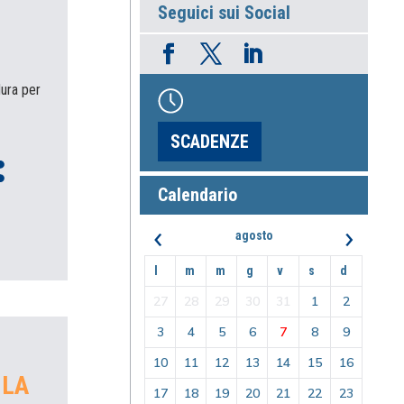
Seguici sui Social
dura per
SCADENZE
Calendario
‹
›
agosto
l
m
m
g
v
s
d
27
28
29
30
31
1
2
3
4
5
6
7
8
9
10
11
12
13
14
15
16
 LA
17
18
19
20
21
22
23