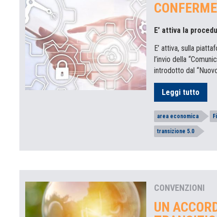
CONFERME
E' attiva la proced
E’ attiva, sulla piat
l’invio della “Comun
introdotto dal “Nuov
Leggi tutto
area economica
F
transizione 5.0
CONVENZIONI
UN ACCORD