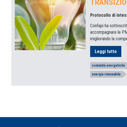
TRANSIZIO
Protocollo di inte
Confapi ha sottoscri
accompagnare le PMI 
migliorando la competi
Leggi tutto
comunità energetiche
energia rinnovabile