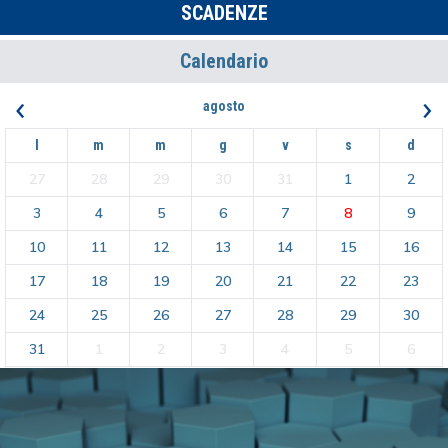
SCADENZE
Calendario
‹
›
agosto
l
m
m
g
v
s
d
27
28
29
30
31
1
2
3
4
5
6
7
8
9
10
11
12
13
14
15
16
17
18
19
20
21
22
23
24
25
26
27
28
29
30
31
1
2
3
4
5
6