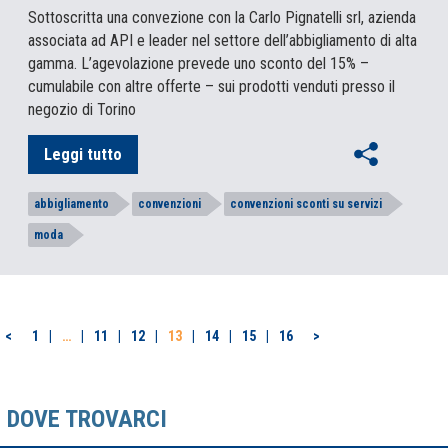
Sottoscritta una convezione con la Carlo Pignatelli srl, azienda
associata ad API e leader nel settore dell’abbigliamento di alta
gamma. L’agevolazione prevede uno sconto del 15% –
cumulabile con altre offerte – sui prodotti venduti presso il
negozio di Torino
Leggi tutto
abbigliamento
convenzioni
convenzioni sconti su servizi
moda
PAGINAZIONE
<
1
…
11
12
13
14
15
16
>
DEGLI
ARTICOLI
DOVE TROVARCI