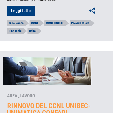
Leggi tutto
area lavoro
CCNL
CCNL UNITAL
Previdenziale
Sindacale
Unital
AREA_LAVORO
RINNOVO DEL CCNL UNIGEC-
UNIMATICA CONFAPI