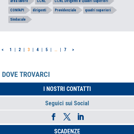
area lavoro
CCNL
CCNL Dirigenti e Quadri Superiori
CONFAPI
dirigenti
Previdenziale
quadri superiori
Sindacale
PAGINAZIONE
<
1
2
3
4
5
…
7
>
DEGLI
ARTICOLI
DOVE TROVARCI
I NOSTRI CONTATTI
Seguici sui Social
SCADENZE