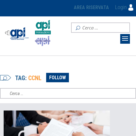
Login
AREA RISERVATA
TAG:
CCNL
FOLLOW