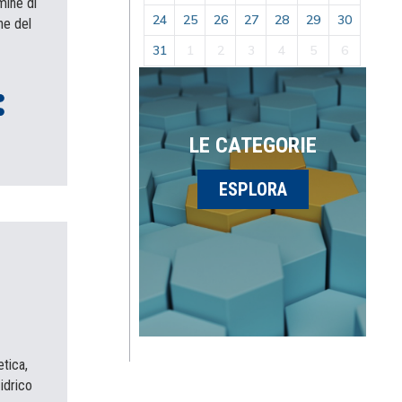
mine di
24
25
26
27
28
29
30
ne del
31
1
2
3
4
5
6
LE CATEGORIE
ESPLORA
tica,
idrico