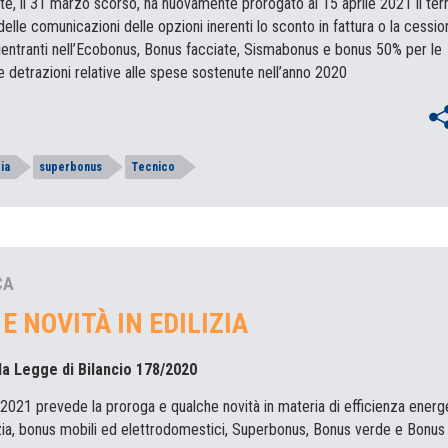
te, il 31 marzo scorso, ha nuovamente prorogato al 15 aprile 2021 il ter
delle comunicazioni delle opzioni inerenti lo sconto in fattura o la cessio
 rientranti nell’Ecobonus, Bonus facciate, Sismabonus e bonus 50% per le
 le detrazioni relative alle spese sostenute nell’anno 2020
zia
superbonus
Tecnico
CA
E NOVITÀ IN EDILIZIA
la Legge di Bilancio 178/2020
 2021 prevede la proroga e qualche novità in materia di efficienza energe
lizia, bonus mobili ed elettrodomestici, Superbonus, Bonus verde e Bonus 