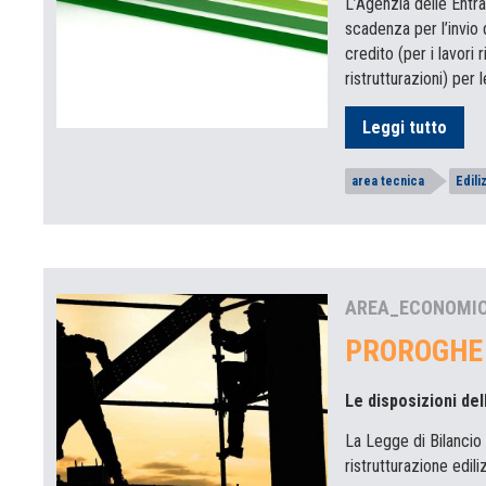
L’Agenzia delle Entra
scadenza per l’invio 
credito (per i lavori
ristrutturazioni) per
Leggi tutto
area tecnica
Edili
AREA_ECONOMI
PROROGHE 
Le disposizioni del
La Legge di Bilancio
ristrutturazione edi