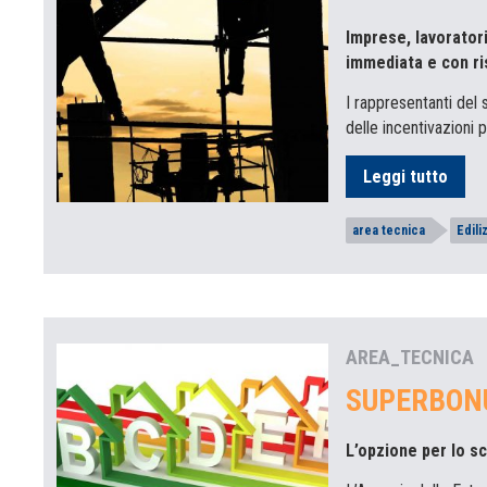
Imprese, lavoratori
immediata e con ri
I rappresentanti del
delle incentivazioni pe
Leggi tutto
area tecnica
Edili
AREA_TECNICA
SUPERBONU
L’opzione per lo sc