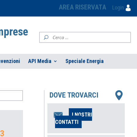
AREA RISERVATA
Login
Imprese
venzioni
API Media
Speciale Energia
DOVE TROVARCI
I NOSTRI
CONTATTI
23