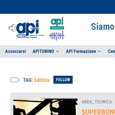
Siamo 
Associarsi
APITORINO
API Formazione
Cen
TAG:
Edilizia
FOLLOW
AREA_TECNICA
SUPERBONU