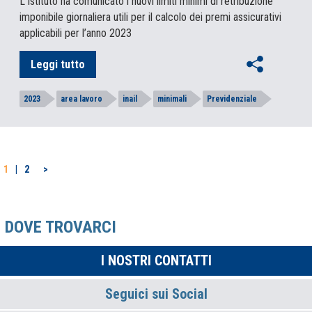
L’Istituto ha comunicato i nuovi limiti minimi di retribuzione
imponibile giornaliera utili per il calcolo dei premi assicurativi
applicabili per l’anno 2023
Leggi tutto
2023
area lavoro
inail
minimali
Previdenziale
PAGINAZIONE
1
2
>
DEGLI
ARTICOLI
DOVE TROVARCI
I NOSTRI CONTATTI
Seguici sui Social