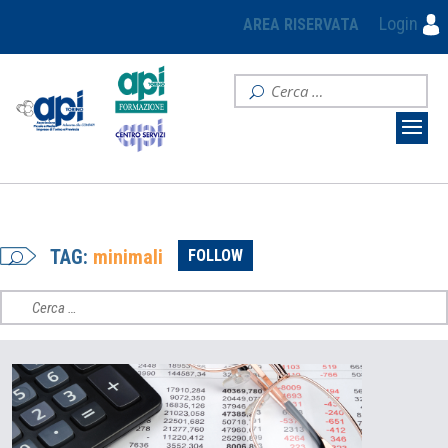
Login
AREA RISERVATA
TAG:
minimali
FOLLOW