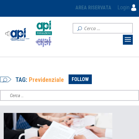
Login
AREA RISERVATA
TAG:
Previdenziale
FOLLOW