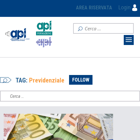
Login
AREA RISERVATA
TAG:
Previdenziale
FOLLOW