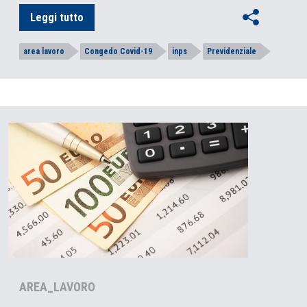
Leggi tutto
area lavoro
Congedo Covid-19
inps
Previdenziale
AREA_LAVORO