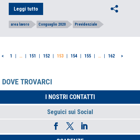
Leggi tutto
area lavoro
Conguaglio 2020
Previdenziale
PAGINAZIONE
<
1
…
151
152
153
154
155
…
162
>
DEGLI
ARTICOLI
DOVE TROVARCI
I NOSTRI CONTATTI
Seguici sui Social