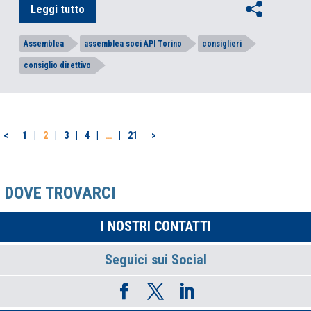
Leggi tutto
Assemblea
assemblea soci API Torino
consiglieri
consiglio direttivo
PAGINAZIONE
<
1
2
3
4
…
21
>
DEGLI
ARTICOLI
DOVE TROVARCI
I NOSTRI CONTATTI
Seguici sui Social