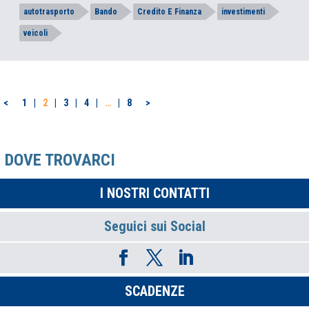
autotrasporto
Bando
Credito E Finanza
investimenti
veicoli
PAGINAZIONE
<
1
2
3
4
…
8
>
DEGLI
ARTICOLI
DOVE TROVARCI
I NOSTRI CONTATTI
Seguici sui Social
SCADENZE