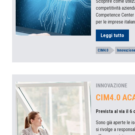
Scoprire come utilizz
competitività aziendale
Competence Center n
per le imprese italia
Leggi tutto
CIM4.0
Innovazion
INNOVAZIONE
CIM4.0 ACA
Prevista al via il 6
Sono già aperte le is
si rivolge a responsa