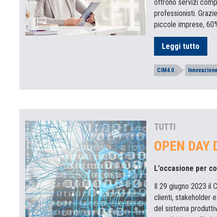
offrono servizi compat
professionisti. Grazi
piccole imprese, 60%
Leggi tutto
CIM4.0
Innovazion
TUTTI
OPEN DAY D
L’occasione per co
Il 29 giugno 2023 il
clienti, stakeholder 
del sistema produtti