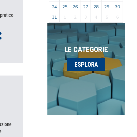
24
25
26
27
28
29
30
pratico
31
1
2
3
4
5
6
LE CATEGORIE
ESPLORA
mazione
e