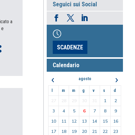
Seguici sui Social
icato a
 e
SCADENZE
Calendario
‹
›
agosto
l
m
m
g
v
s
d
27
28
29
30
31
1
2
3
4
5
6
7
8
9
10
11
12
13
14
15
16
17
18
19
20
21
22
23