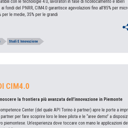
ibili con le tecnologie 4.0, lavoratori in fase di ricollocamento e liberi
e ai fondi del PNRR, CIM4.0 garantisce agevolazioni fino all’85% per micr
 per le medie, 35% per le grandi
e
Studi E Innovazione
I CIM4.0
noscere la frontiera più avanzata dell’innovazione in Piemonte
 Competence Center (del quale API Torino è partner) apre le porte a imp
e partner per fare scoprire loro le linee pilota e le “aree demo” a disposi
vo piemontese. Un’esperienza dove toccare con mano le applicazioni de