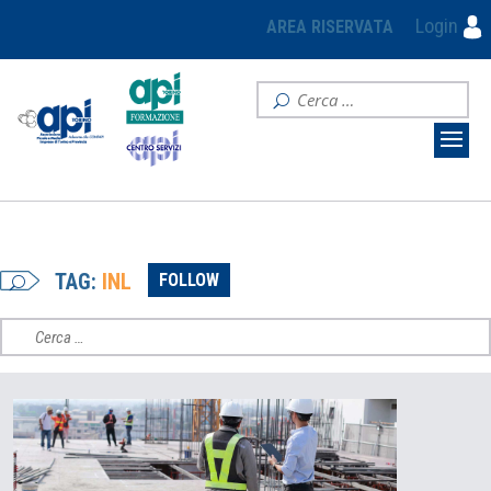
Login
AREA RISERVATA
TAG:
INL
FOLLOW