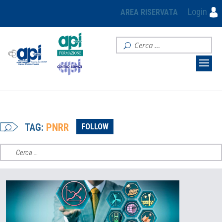
Login
AREA RISERVATA
TAG:
PNRR
FOLLOW